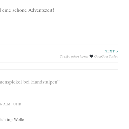
 eine schöne Adventszeit!
NEXT >
Streifen gehen immer
GumGum Socken
umenspickel bei Handstulpen
”
26 A.M. UHR
ich top Wolle