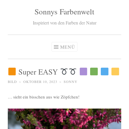
Sonnys Farbenwelt
Zum
Inhalt
Inspiriert von den Farben der Natur
springen
MENÜ
Super EASY
BILD
~
OKTOBER 10, 2023
~
SONNY
… sieht ein bisschen aus wie Zöpfchen!