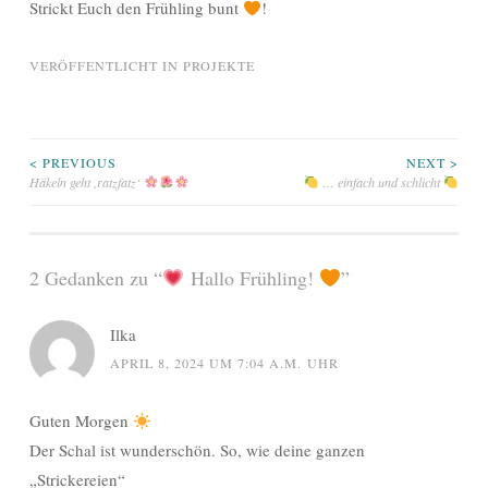
Strickt Euch den Frühling bunt
!
VERÖFFENTLICHT IN
PROJEKTE
Beitragsnavigation
< PREVIOUS
NEXT >
Häkeln geht ,ratzfatz‘
… einfach und schlicht
2 Gedanken zu “
Hallo Frühling!
”
Ilka
APRIL 8, 2024 UM 7:04 A.M. UHR
Guten Morgen
Der Schal ist wunderschön. So, wie deine ganzen
„Strickereien“